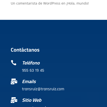
Un comentarista de WordPress
en
¡Hola, mundo!
Contáctanos
Teléfono

955 63 19 45
Emails

transruiz@transruiz.com
Sitio Web
